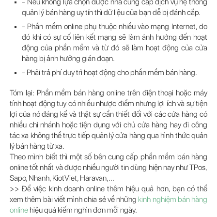
- Nếu không lựa chọn được nhà cung cấp dịch vụ hệ thống
quản lý bán hàng uy tín thì dữ liệu của bạn dễ bị đánh cắp.
- Phần mềm online phụ thuộc nhiều vào mạng Internet, do
đó khi có sự cố liên kết mạng sẽ làm ảnh hưởng đến hoạt
động của phần mềm và từ đó sẽ làm hoạt động của cửa
hàng bị ảnh hưởng gián đoạn.
- Phải trả phí duy trì hoạt động cho phần mềm bán hàng.
Tóm lại: Phần mềm bán hàng online trên điện thoại hoặc máy
tính hoạt động tuy có nhiều nhược điểm nhưng lợi ích và sự tiện
lợi của nó đáng kể và thật sự cần thiết đối với các cửa hàng có
nhiều chi nhánh hoặc tiện dụng với chủ cửa hàng hay đi công
tác xa không thể trực tiếp quản lý cửa hàng qua hình thức quản
lý bán hàng từ xa.
Theo mình biết thì một số bên cung cấp phần mềm bán hàng
online tốt nhất và được nhiều người tin dùng hiện nay như TPos,
Sapo, Nhanh, KiotViet, Haravan,...
>> Để việc kinh doanh online thêm hiệu quả hơn, bạn có thể
xem thêm bài viết mình chia sẻ về những
kinh nghiệm bán hàng
online
hiệu quả kiếm nghìn đơn mỗi ngày.