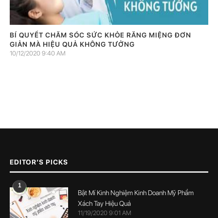
BÍ QUYẾT CHĂM SÓC SỨC KHỎE RĂNG MIỆNG ĐƠN
GIẢN MÀ HIỆU QUẢ KHÔNG TƯỞNG
10/12/2020 9:40 AM
EDITOR’S PICKS
1
Bật Mí Kinh Nghiệm Kinh Doanh Mỹ Phẩm
Xách Tay Hiệu Quả
11/19/2020 9:01 AM