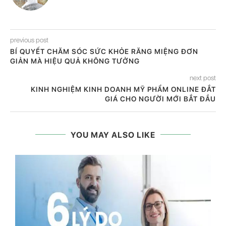
previous post
BÍ QUYẾT CHĂM SÓC SỨC KHỎE RĂNG MIỆNG ĐƠN
GIẢN MÀ HIỆU QUẢ KHÔNG TƯỞNG
next post
KINH NGHIỆM KINH DOANH MỸ PHẨM ONLINE ĐẮT
GIÁ CHO NGƯỜI MỚI BẮT ĐẦU
YOU MAY ALSO LIKE