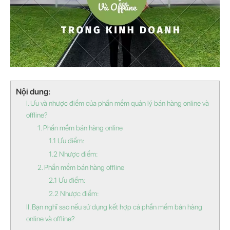
Nội dung:
I. Ưu và nhược điểm của phần mềm quản lý bán hàng online và
offline?
1. Phần mềm bán hàng online
1.1 Ưu điểm:
1.2 Nhược điểm:
2. Phần mềm bán hàng offline
2.1 Ưu điểm:
2.2 Nhược điểm:
II. Bạn nghĩ sao nếu sử dụng kết hợp cả phần mềm bán hàng
online và offline?