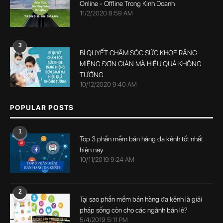
Online - Offline Trong Kinh Doanh
11/2/2020 8:59 AM
3
BÍ QUYẾT CHĂM SÓC SỨC KHỎE RĂNG
MIỆNG ĐƠN GIẢN MÀ HIỆU QUẢ KHÔNG
TƯỞNG
10/12/2020 9:40 AM
POPULAR POSTS
1
Top 3 phần mềm bán hàng đa kênh tốt nhất
hiện nay
10/11/2019 9:24 AM
2
Tại sao phần mềm bán hàng đa kênh là giải
pháp sống còn cho các ngành bán lẻ?
5/4/2019 5:11 PM