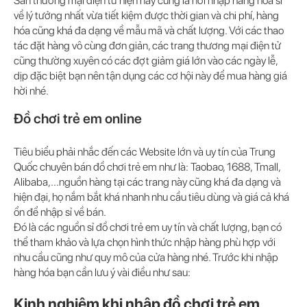
Sàn thương mại điện tử hiện nay cũng là nơi nhập hàng hóa sỉ
về lý tưởng nhất vừa tiết kiệm được thời gian và chi phí, hàng
hóa cũng khá đa dạng về mẫu mã và chất lượng. Với các thao
tác đặt hàng vô cùng đơn giản, các trang thương mại điện tử
cũng thường xuyên có các đợt giảm giá lớn vào các ngày lễ,
dịp đặc biệt bạn nên tận dụng các cơ hội này để mua hàng giá
hời nhé.
Đồ chơi trẻ em online
Tiêu biểu phải nhắc đến các Website lớn và uy tín của Trung
Quốc chuyên bán đồ chơi trẻ em như là: Taobao, 1688, Tmall,
Alibaba,...nguồn hàng tại các trang này cũng khá đa dạng và
hiện đại, họ nắm bắt khá nhanh nhu cầu tiêu dùng và giá cả khá
ổn để nhập sỉ về bán.
Đó là các nguồn sỉ đồ chơi trẻ em uy tín và chất lượng, bạn có
thể tham khảo và lựa chọn hình thức nhập hàng phù hợp với
nhu cầu cũng như quy mô của cửa hàng nhé. Trước khi nhập
hàng hóa bạn cần lưu ý vài điều như sau:
Kinh nghiệm khi nhập đồ chơi trẻ em