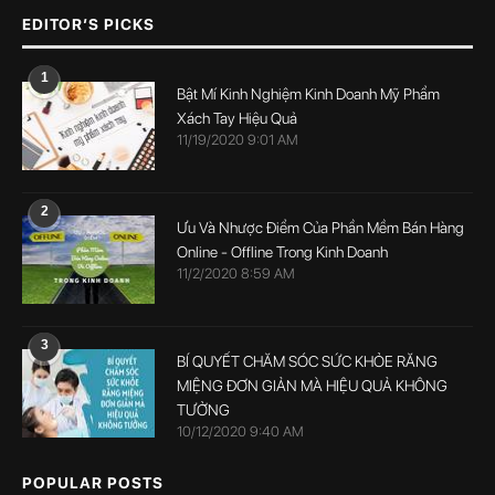
EDITOR’S PICKS
1
Bật Mí Kinh Nghiệm Kinh Doanh Mỹ Phẩm
Xách Tay Hiệu Quả
11/19/2020 9:01 AM
2
Ưu Và Nhược Điểm Của Phần Mềm Bán Hàng
Online - Offline Trong Kinh Doanh
11/2/2020 8:59 AM
3
BÍ QUYẾT CHĂM SÓC SỨC KHỎE RĂNG
MIỆNG ĐƠN GIẢN MÀ HIỆU QUẢ KHÔNG
TƯỞNG
10/12/2020 9:40 AM
POPULAR POSTS