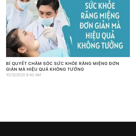
BÍ QUYẾT CHĂM SÓC SỨC KHỎE RĂNG MIỆNG ĐƠN
GIẢN MÀ HIỆU QUẢ KHÔNG TƯỞNG
10/12/2020 9:40 AM