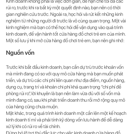
Kinh doanh không phải là việc đơn giản, để hạn chế tối đa các
rủi ro, trước khi ra bất kỳ một quyết định nào, bạn nên có thời
gian nghiên cứu trước. Ngoài ra, học hỏi và rút kết những kinh
nghiệm từ những người đi trước là vô cùng quan trọng. Một vài
kinh nghiệm mà bạn có thể học hỏi để vận dụng vào quá trình
kinh doanh, để vận hành tốt cửa hàng đồ chơi trẻ em của mình.
Một số lưu ý khi mở cửa hàng đồ chơi trẻ em, bạn nên ghi nhớ:
Nguồn vốn
Trước khi bắt đầu kinh doanh, bạn cần dự trù trước khoản vốn
mà mình đang có so với quy mô cửa hàng mà bạn muốn phát
triển, và dự trù các chi phí liên quan như địa điểm, nguồn hàng,
dụng cụ, trang trí và khoản chi phí khá quan trọng “chi phí đề
phòng rủi ro”, lời khuyên là bạn nên làm vừa đủ với số vốn mà
mình đang có, sau khi phát triển doanh thu rồi mở rộng quy mô
của hàng cũng chưa muộn.
Mặt khác, trong quá trình kinh doanh một cần lên một kế hoạch
kinh doanh tỉ mỉ và phải tính kỹ dòng vốn lưu hành để dễ dàng
xử lý khi có rủi ro về tài chính.
Đừng bỏ lỡ trợ thủ đắc lực cho việc kinh doanh cửa hàng đồ