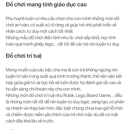
Đồ chơi mang tính giáo dục cao
Phụ huynh luôn có nhu cầu chọn cho con mình những món đồ
chơi an toàn, có xuất xứ rõ ràng và giúp trẻ nhỏ phát triển về
nhân cách, tư duy một cách tốt nhất.
Những mẫu đồ chơi điển hình như là: chơi xếp khối, học tính
toán qua tranh ghép, lego,...rất tốt để các bé rèn luyện tư duy.
Đồ chơi trí tuệ
Mong muốn của các bậc cha mẹ là con trẻ không ngừng rèn
luyện trí não trong suốt quá trình trưởng thành, thế nên việc kết
hợp giữa giải trí và học hỏi sẽ luôn được họ đánh giá rất cao và
họ sẵn sàng chi khoản này cho con mình.
Những món đồ chơi trí tuệ như Rubik, Lego, Board Game,...đều
là những món rất tốt để rèn luyện tư duy logic, sáng tạo, có phản
xạ nhanh và nhạy bén hơn, đặc biệt chúng chưa bao giờ lỗi thời
và chiếm được niềm yêu thích của trẻ nhỏ mặc dù đã có mặt
cách đây khá lâu về trước.