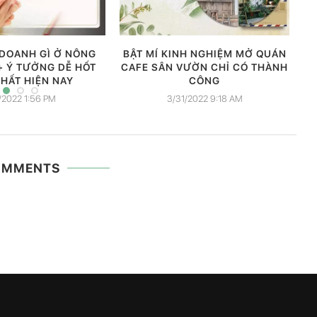
 DOANH GÌ Ở NÔNG
BẬT MÍ KINH NGHIỆM MỞ QUÁN
M
+ Ý TƯỞNG DỄ HỐT
CAFE SÂN VƯỜN CHỈ CÓ THÀNH
HẤT HIỆN NAY
CÔNG
/2022 1:56 PM
3/31/2022 9:18 AM
OMMENTS