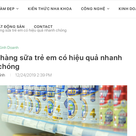
 LÀM ĐẸP
KIẾN THỨC NHA KHOA
CÔNG NGHỆ
KINH D
ẤT ĐỘNG SẢN
CONTACT
àng sữa trẻ em có hiệu quả nhanh chóng
Kinh Doanh
 hàng sữa trẻ em có hiệu quả nhanh
chóng
ính
12/24/2019 2:39 PM