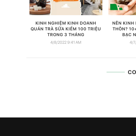
KINH NGHIỆM KINH DOANH
NÊN KINH
QUÁN TRÀ SỮA KIẾM 100 TRIỆU
THÔN? 10
TRONG 3 THÁNG
BẠC N
4/8/2022 9:41 AM
4/7
C