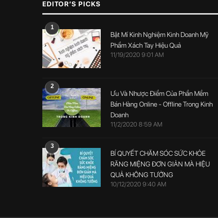
EDITOR’S PICKS
1
Bật Mí Kinh Nghiệm Kinh Doanh Mỹ
Phẩm Xách Tay Hiệu Quả
11/19/2020 9:01 AM
2
Ưu Và Nhược Điểm Của Phần Mềm
Bán Hàng Online - Offline Trong Kinh
Doanh
11/2/2020 8:59 AM
3
BÍ QUYẾT CHĂM SÓC SỨC KHỎE
RĂNG MIỆNG ĐƠN GIẢN MÀ HIỆU
QUẢ KHÔNG TƯỞNG
10/12/2020 9:40 AM